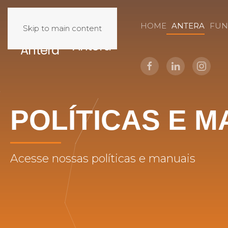
HOME
ANTERA
FUN
Skip to main content
P
O
L
Í
T
I
C
A
S
E
M
Acesse
nossas
políticas
e
manuais