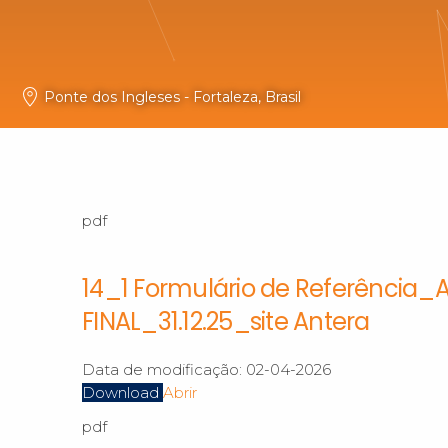
Ponte dos Ingleses - Fortaleza, Brasil
pdf
14_1 Formulário de Referência
FINAL_31.12.25_site Antera
Data de modificação:
02-04-2026
Download
Abrir
pdf