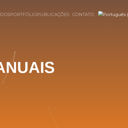
DOS
PORTFÓLIO
PUBLICAÇÕES
CONTATO
A
N
U
A
I
S